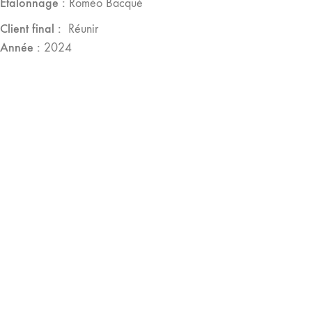
Etalonnage :
Roméo Bacqué
Client
final :
Réunir
Année :
2024